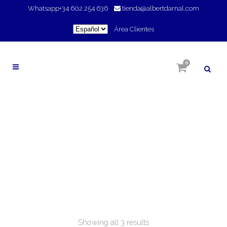
Whatsapp
+34 602 254 636
tienda@albertdarnal.com
Elegir
Área Clientes
un
idioma
0
CELULITIS
Showing all 3 results