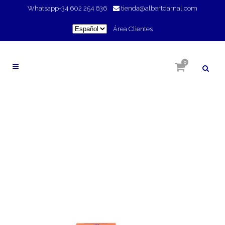
Whatsapp
+34 602 254 636
tienda@albertdarnal.com
Elegir
Área Clientes
un
idioma
0
TIENDA