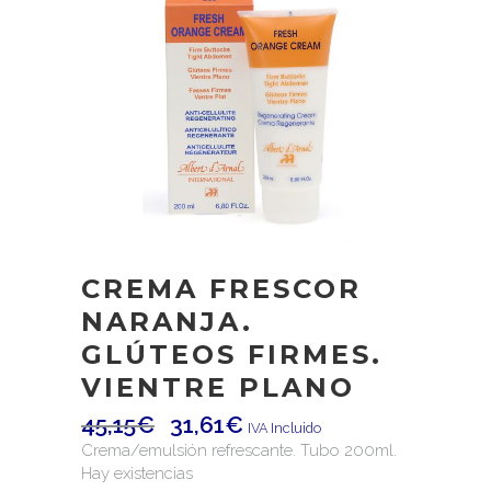
CREMA FRESCOR
NARANJA.
GLÚTEOS FIRMES.
VIENTRE PLANO
45,15
€
31,61
€
IVA Incluido
Crema/emulsión refrescante. Tubo 200ml.
Hay existencias