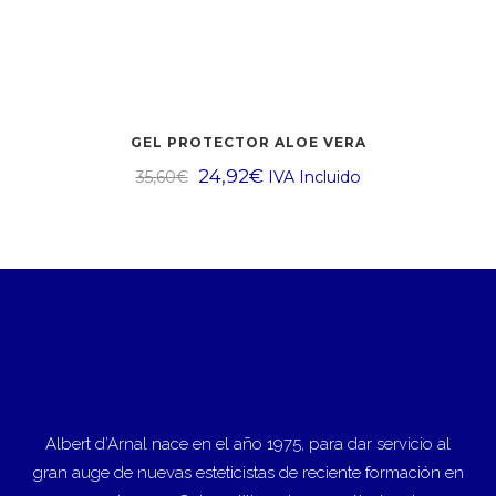
GEL PROTECTOR ALOE VERA
24,92
€
35,60
€
IVA Incluido
Albert d’Arnal nace en el año 1975, para dar servicio al
gran auge de nuevas esteticistas de reciente formación en