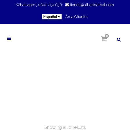
Whatsapp
+34 602 254 636
tienda@albertdarnal.com
Elegir
Área Clientes
un
idioma
0
CORPORAL Y BAÑO
Showing all 6 results