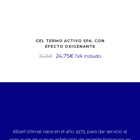
GEL TERMO ACTIVO SPA. CON
EFECTO OXIGENANTE
24,75
€
35,35
€
IVA Incluido
Albert d’Arnal nace en el año 1975, para dar servicio al
gran auge de nuevas esteticistas de reciente formación en