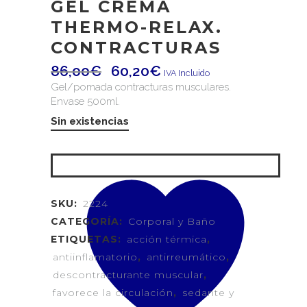
GEL CREMA
THERMO-RELAX.
CONTRACTURAS
86,00
€
60,20
€
IVA Incluido
Gel/pomada contracturas musculares.
Envase 500ml.
Sin existencias
SKU:
2224
CATEGORÍA:
Corporal y Baño
ETIQUETAS:
acción térmica
,
antiinflamatorio
,
antirreumático
,
descontracturante muscular
,
favorece la circulación
,
sedante y