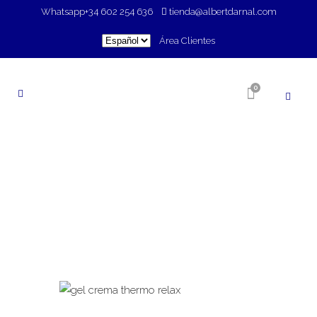
Whatsapp
+34 602 254 636
tienda@albertdarnal.com
Elegir
Área Clientes
un
idioma
0
TIENDA