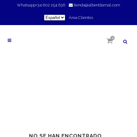
Whatsapp
+34 602 254 636
tienda@albertdarnal.com
Elegir
Área Clientes
un
idioma
0
ACCIÓN TÉRMICA
NO SE HAN ENCONTRADO