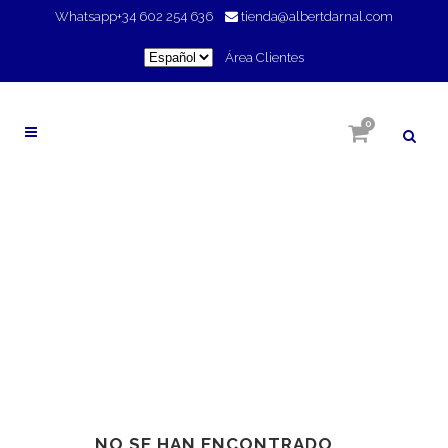
Whatsapp
+34 602 254 636
tienda@albertdarnal.com
Elegir
Área Clientes
un
idioma
0
ANTIESTRÍAS
NO SE HAN ENCONTRADO