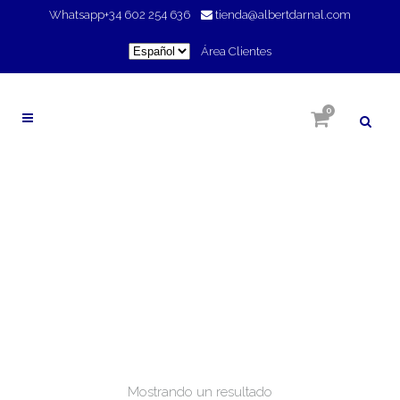
Whatsapp
+34 602 254 636
tienda@albertdarnal.com
Elegir
Área Clientes
un
idioma
0
ANTI-RADICAL LIBRE
Mostrando un resultado