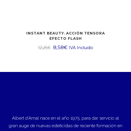
INSTANT BEAUTY. ACCIÓN TENSORA
EFECTO FLASH
8,58
€
12,25
€
IVA Incluido
Albert d’Arnal nace en el año 1975, para dar servicio al
gran auge de nuevas esteticistas de reciente formación en