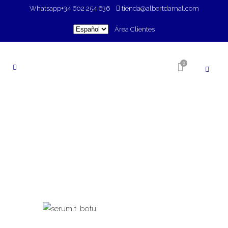
Whatsapp
+34 602 254 636
tienda@albertdarnal.com
Elegir
Área Clientes
un
idioma
0
TIENDA