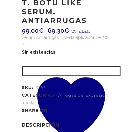
T. BOTU LIKE
SERUM.
ANTIARRUGAS
99,00
€
69,30
€
IVA Incluido
Serum Antiarrugas. Botella aplicador de 30
ml.
Sin existencias
SKU:
5299
CATEGORÍAS:
Arrugas de Expresión
,
Facial
SHARE ON:
DESCRIPCIÓN