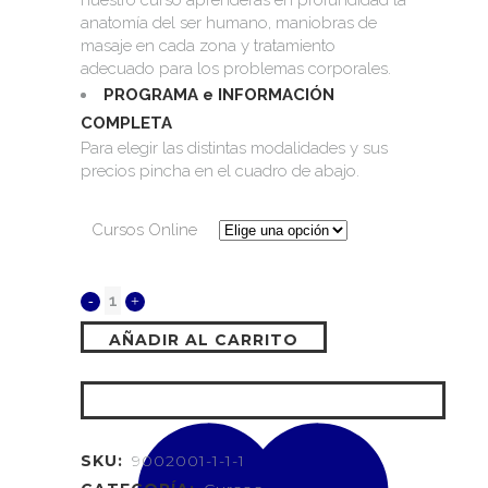
nuestro curso aprenderás en profundidad la
anatomía del ser humano, maniobras de
masaje en cada zona y tratamiento
adecuado para los problemas corporales.
PROGRAMA e INFORMACIÓN
COMPLETA
Para elegir las distintas modalidades y sus
precios pincha en el cuadro de abajo.
Cursos Online
AÑADIR AL CARRITO
SKU:
9002001-1-1-1